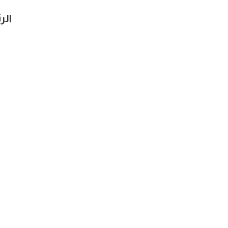
خطي
الر
لى
لمحتوى